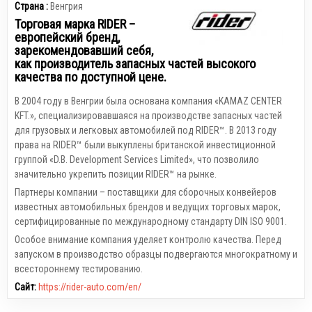
Страна :
Венгрия
Торговая марка RIDER –
европейский бренд,
зарекомендовавший себя,
как производитель запасных частей высокого
качества по доступной цене.
В 2004 году в Венгрии была основана компания «KAMAZ CENTER
KFT.», специализировавшаяся на производстве запасных частей
для грузовых и легковых автомобилей под RIDER™. В 2013 году
права на RIDER™ были выкуплены британской инвестиционной
группой «D.B. Development Services Limited», что позволило
значительно укрепить позиции RIDER™ на рынке.
Партнеры компании – поставщики для сборочных конвейеров
известных автомобильных брендов и ведущих торговых марок,
сертифицированные по международному стандарту DIN ISO 9001.
Особое внимание компания уделяет контролю качества. Перед
запуском в производство образцы подвергаются многократному и
всестороннему тестированию.
Сайт:
https://rider-auto.com/en/