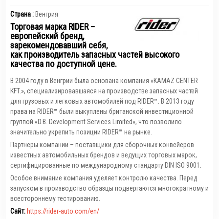
Страна :
Венгрия
Торговая марка RIDER –
европейский бренд,
зарекомендовавший себя,
как производитель запасных частей высокого
качества по доступной цене.
В 2004 году в Венгрии была основана компания «KAMAZ CENTER
KFT.», специализировавшаяся на производстве запасных частей
для грузовых и легковых автомобилей под RIDER™. В 2013 году
права на RIDER™ были выкуплены британской инвестиционной
группой «D.B. Development Services Limited», что позволило
значительно укрепить позиции RIDER™ на рынке.
Партнеры компании – поставщики для сборочных конвейеров
известных автомобильных брендов и ведущих торговых марок,
сертифицированные по международному стандарту DIN ISO 9001.
Особое внимание компания уделяет контролю качества. Перед
запуском в производство образцы подвергаются многократному и
всестороннему тестированию.
Сайт:
https://rider-auto.com/en/