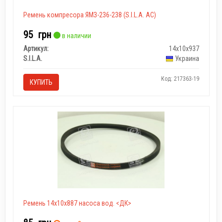
Ремень компресора ЯМЗ-236-238 (S.I.L.A. AC)
95
грн
в наличии
Артикул:
14х10х937
S.I.L.A.
Украина
Код: 217363-19
КУПИТЬ
Ремень 14х10х887 насоса вод. <ДК>