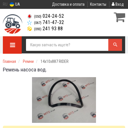
RU
UA
Доставка и оплата
Контакты
Вход
024-24-52
(050)
741-47-32
(067)
241 93 88
(093)
Главная
Ремни
14х10х887 RIDER
Ремень насоса вод.