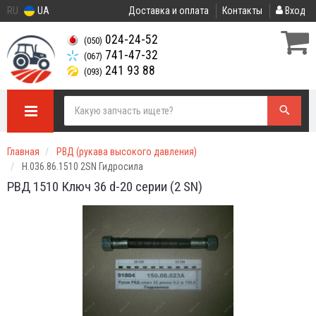
RU
UA
Доставка и оплата
Контакты
Вход
024-24-52
(050)
741-47-32
(067)
241 93 88
(093)
Главная
РВД (рукава высокого давления)
Н.036.86.1510 2SN Гидросила
РВД 1510 Ключ 36 d-20 серии
(2 SN)