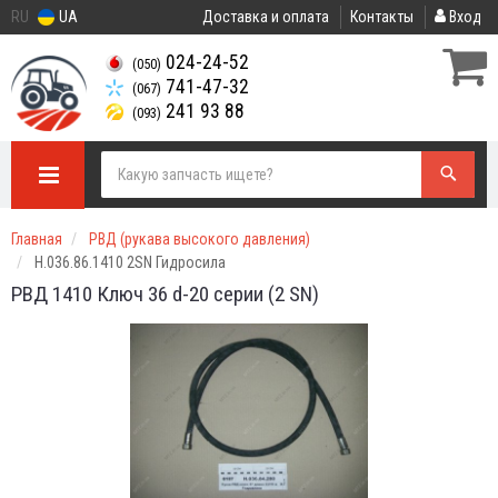
RU
UA
Доставка и оплата
Контакты
Вход
024-24-52
(050)
741-47-32
(067)
241 93 88
(093)
Главная
РВД (рукава высокого давления)
Н.036.86.1410 2SN Гидросила
РВД 1410 Ключ 36 d-20 серии
(2 SN)