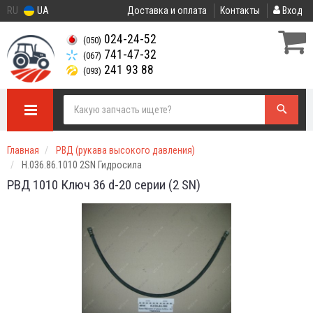
RU
UA
Доставка и оплата
Контакты
Вход
024-24-52
(050)
741-47-32
(067)
241 93 88
(093)
Главная
РВД (рукава высокого давления)
Н.036.86.1010 2SN Гидросила
РВД 1010 Ключ 36 d-20 серии
(2 SN)