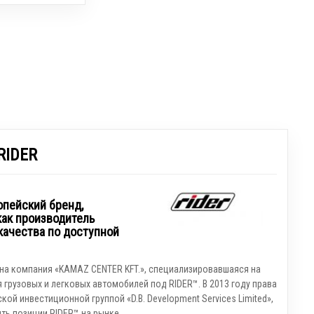
RIDER
опейский бренд,
как производитель
качества по доступной
ана компания «KAMAZ CENTER KFT.», специализировавшаяся на
 грузовых и легковых автомобилей под RIDER™. В 2013 году права
ой инвестиционной группой «D.B. Development Services Limited»,
ть позиции RIDER™ на рынке.