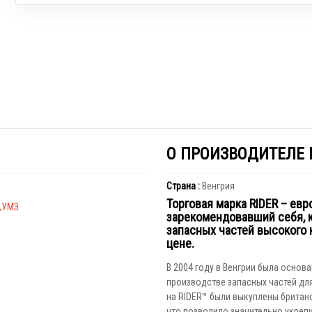
О ПРОИЗВОДИТЕЛЕ 
Страна :
Венгрия
Торговая марка RIDER – евр
З,УМЗ
зарекомендовавший себя, 
запасных частей высокого 
цене.
В 2004 году в Венгрии была основ
производстве запасных частей для
на RIDER™ были выкуплены британск
что позволило значительно укрепи