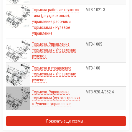
Тормоза рабочие «сухого»
МТЗ-1021.3
типа (двухдисковые),
управление рабочими
тормозами » Рулевое
управление
Тормоза. Управление
МТЗ-1005
тормозами » Управление
рулевое
Тормоза и управление
МТЗ-100
тормозами » Управление
рулевое
Тормоза. Управление
МТЗ-920.4/952.4
тормозами (сухого трения)
» Рулевое управление
Показать еще схемы ↓