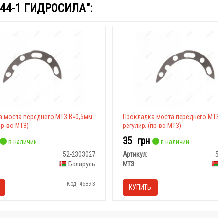
44-1 ГИДРОСИЛА":
 моста переднего МТЗ В=0,5мм
Прокладка моста переднего МТ
пр-во МТЗ)
регулир. (пр-во МТЗ)
35
грн
в наличии
в наличии
52-2303027
Артикул:
Беларусь
МТЗ
Код: 4689-3
КУПИТЬ