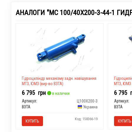
АНАЛОГИ "МС 100/40Х200-3-44-1 ГИД
Гідроциліндр механізму задн. навішування
Гідроцилі
МТЗ, ЮМЗ (вир-во ВЗТА)
МТЗ, ЮМЗ 
6 795
грн
6 795
в наличии
Артикул:
Ц100X200-3
Артикул:
ВЗТА
Украина
ВЗТА
Код: 158366-19
КУПИТЬ
КУПИТЬ