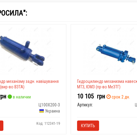
РОСИЛА":
ндр механізму задн. навішування
Гидроцилиндр механизма навеск
(вир-во ВЗТА)
МТЗ, ЮМЗ (пр-во МеЗТГ)
грн
10 105
грн
в наличии
срок 2 дн.
Ц100X200-3
Артикул:
Украина
Код: 112341-19
КУПИТЬ