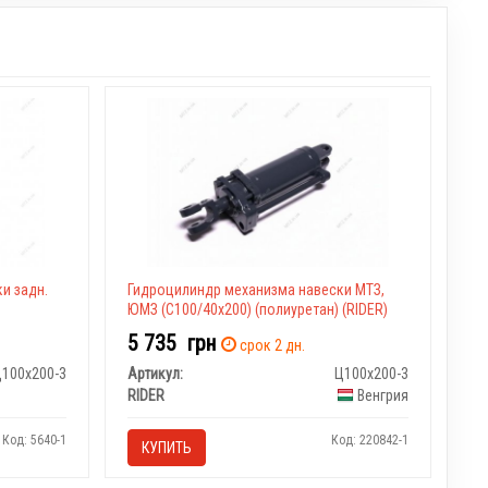
и задн.
Гидроцилиндр механизма навески МТЗ,
ЮМЗ (С100/40х200) (полиуретан) (RIDER)
5 735
грн
срок 2 дн.
Ц100х200-3
Артикул:
Ц100х200-3
RIDER
Венгрия
Код: 5640-1
Код: 220842-1
КУПИТЬ