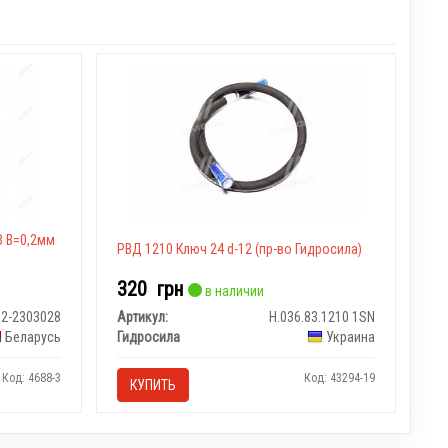
З В=0,2мм
РВД 1210 Ключ 24 d-12 (пр-во Гидросила)
320
грн
в наличии
52-2303028
Артикул:
Н.036.83.1210 1SN
Беларусь
Гидросила
Украина
Код: 4688-3
Код: 43294-19
КУПИТЬ