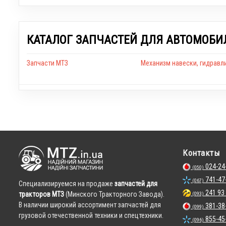
КАТАЛОГ ЗАПЧАСТЕЙ ДЛЯ АВТОМОБИ
Запчасти МТЗ
Механизм навески, гидравл
Контакты
024-24
(050)
741-47
(067)
Cпециализируемся на продаже
запчастей для
241 93
тракторов МТЗ
(Минского Тракторного Завода).
(093)
В наличии широкий ассортимент запчастей для
381-38
(099)
грузовой отечественной техники и спецтехники.
855-45
(096)