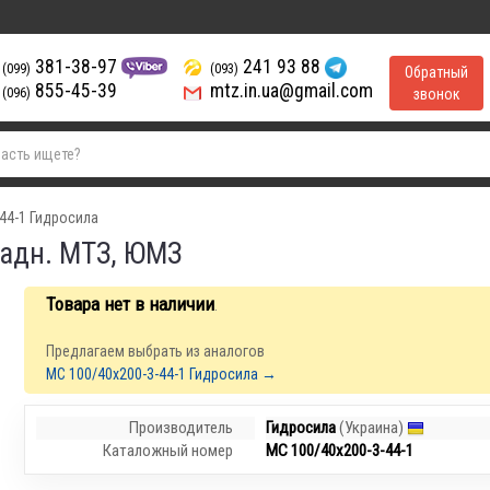
381-38-97
241 93 88
(099)
(093)
Обратный
855-45-39
mtz.in.ua@gmail.com
(096)
звонок
44-1 Гидросила
адн. МТЗ, ЮМЗ
Товара нет в наличии
.
Предлагаем выбрать из аналогов
МС 100/40х200-3-44-1 Гидросила →
Производитель
Гидросила
(Украина)
Каталожный номер
МС 100/40х200-3-44-1