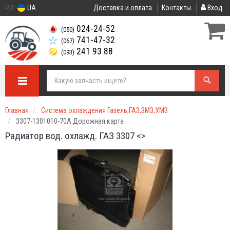
RU
UA
Доставка и оплата
Контакты
Вход
024-24-52
(050)
741-47-32
(067)
241 93 88
(093)
Главная
Система охлаждения Газель,ГАЗ,ЗМЗ,УМЗ
3307-1301010-70А Дорожная карта
Радиатор вод. охлажд. ГАЗ 3307 <>