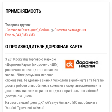
ПРИМЕНЯЕМОСТЬ
Товарная группа:
-
Запчасти Газель(все),Соболь
Система охлаждения
Газель,ГАЗ,ЗМЗ,УМЗ
О ПРОИЗВОДИТЕЛЕ ДОРОЖНАЯ КАРТА
З 2010 року під торговою маркою
«Дорожня Карта» (скорочено «ДК»)
розпочато производство запасних
частин. Чітке розуміння переваг
споживачів, бездоганне знання технології виробництва та багатий
досвід роботи співробітників компанії в сфері автокомпонентів
дозволили вивести на ринок продукт з оригінальною якістю й
доступною ціною.
На сьогоднішній день ДК™ об'єднує близько 500 виробників в
Україні, Туреччині та Китаї.