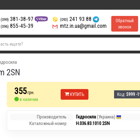
381-38-97
241 93 88
(099)
(093)
Обратный
855-45-39
mtz.in.ua@gmail.com
(096)
звонок
Гидросила
um 2SN
355
грн.
КУПИТЬ
Код:
5999 -1
в наличии
Производитель
Гидросила
(Украина)
Каталожный номер
Н.036.83.1010 2SN