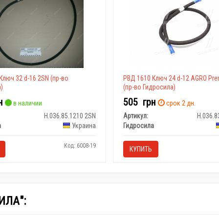
Ключ 32 d-16 2SN (пр-во
РВД 1610 Ключ 24 d-12 AGRO Pr
)
(пр-во Гидросила)
н
505
грн
в наличии
срок 2 дн.
Н.036.85.1210 2SN
Артикул:
Н.036.8
а
Украина
Гидросила
Код: 6008-19
КУПИТЬ
ИЛА":