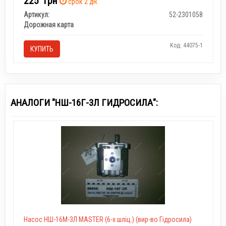
225
грн
срок 2 дн.
Артикул:
52-2301058
Дорожная карта
Код: 44075-1
КУПИТЬ
АНАЛОГИ "НШ-16Г-3Л ГИДРОСИЛА":
Насос НШ-16М-3Л MASTER (6-х шліц.) (вир-во Гідросила)