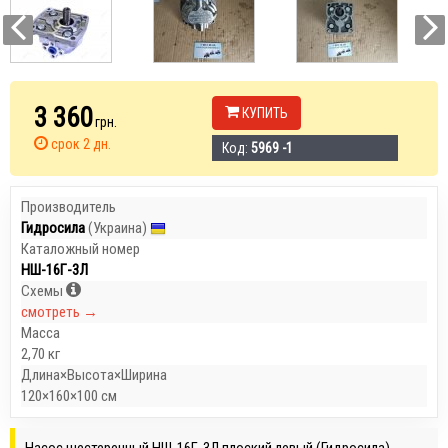
3 360
КУПИТЬ
грн.
срок 2 дн.
Код:
5969 -1
Производитель
Гидросила
(Украина)
Каталожный номер
НШ-16Г-3Л
Схемы
смотреть →
Масса
2,70 кг
Длина×Высота×Ширина
120×160×100 см
Насос шестеренный НШ-16Г-3Л плоский левый (Гидросила),