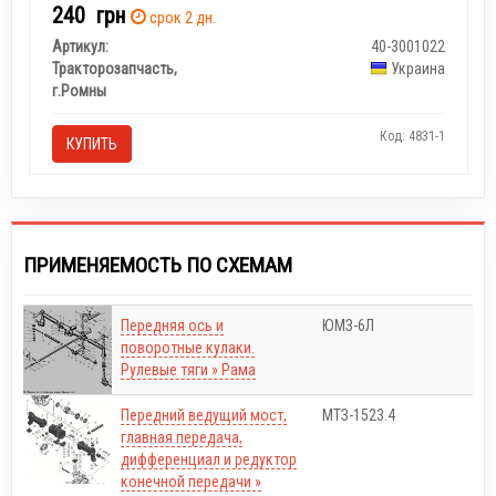
240
грн
срок 2 дн.
Артикул:
40-3001022
Тракторозапчасть,
Украина
г.Ромны
Код: 4831-1
КУПИТЬ
ПРИМЕНЯЕМОСТЬ ПО СХЕМАМ
Передняя ось и
ЮМЗ-6Л
поворотные кулаки.
Рулевые тяги » Рама
Передний ведущий мост,
МТЗ-1523.4
главная передача,
дифференциал и редуктор
конечной передачи »