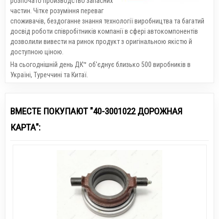
розпочато производство запасних
частин. Чітке розуміння переваг
споживачів, бездоганне знання технології виробництва та багатий
досвід роботи співробітників компанії в сфері автокомпонентів
дозволили вивести на ринок продукт з оригінальною якістю й
доступною ціною.
На сьогоднішній день ДК™ об'єднує близько 500 виробників в
Україні, Туреччині та Китаї.
ВМЕСТЕ ПОКУПАЮТ "40-3001022 ДОРОЖНАЯ
КАРТА":