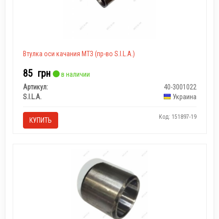
Втулка оси качания МТЗ (пр-во S.I.L.A.)
85
грн
в наличии
Артикул:
40-3001022
S.I.L.A.
Украина
Код: 151897-19
КУПИТЬ