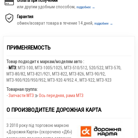
Оплата при получении
или другим удобным способом,
подробнее →
Гарантия
обмен/возврат товара в течение 14 дней,
подробнее →
ПРИМЕНЯЕМОСТЬ
Товар подходит к маркам/моделям авто :
-
МТЗ:
МТЗ-100
,
МТЗ-1005/1025
,
МТЗ-510/512, 520/522
,
МТЗ-570
,
МТЗ-80/82
,
МТЗ-821/921
,
МТЗ-822
,
МТЗ-826
,
МТЗ-90/92
,
МТЗ-900/920/950/952
,
МТЗ-920.4/952.4
,
МТЗ-922
,
МТЗ-923
Товарная группа:
-
Запчасти МТЗ
Ось передняя, рама МТЗ
О ПРОИЗВОДИТЕЛЕ ДОРОЖНАЯ КАРТА
З 2010 року під торговою маркою
«Дорожня Карта» (скорочено «ДК»)