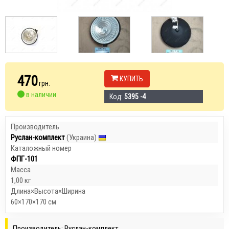
470
КУПИТЬ
грн.
в наличии
Код:
5395 -4
Производитель
Руслан-комплект
(Украина)
Каталожный номер
ФПГ-101
Масса
1,00 кг
Длина×Высота×Ширина
60×170×170 см
Производитель: Руслан-комплект