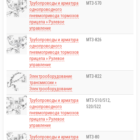
Трубопроводы и арматура
МТЗ-570
однопроводного
пневмопривода тормозов
прицепа » Рулевое
управление
Трубопроводы и арматура
МТЗ-826
однопроводного
пневмопривода тормозов
прицепа » Рулевое
управление
Электрооборудование
МТЗ-822
трансмиссии »
Электрооборудование
Трубопроводы и арматура
МТЗ-510/512,
однопроводного
520/522
пневмопривода тормозов
прицепа » Рулевое
управление
Трубопроводы и арматура
МТЗ-80