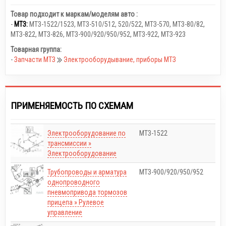
Товар подходит к маркам/моделям авто :
-
МТЗ:
МТЗ-1522/1523
,
МТЗ-510/512, 520/522
,
МТЗ-570
,
МТЗ-80/82
,
МТЗ-822
,
МТЗ-826
,
МТЗ-900/920/950/952
,
МТЗ-922
,
МТЗ-923
Товарная группа:
-
Запчасти МТЗ
Электрооборудывание, приборы МТЗ
ПРИМЕНЯЕМОСТЬ ПО СХЕМАМ
Электрооборудование по
МТЗ-1522
трансмиссии »
Электрооборудование
Трубопроводы и арматура
МТЗ-900/920/950/952
однопроводного
пневмопривода тормозов
прицепа » Рулевое
управление