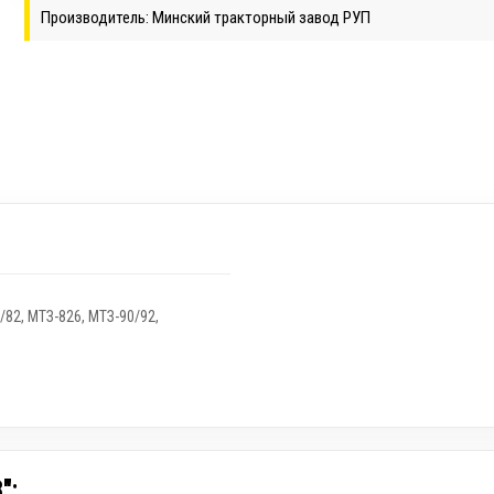
Производитель: Минский тракторный завод РУП
/82
,
МТЗ-826
,
МТЗ-90/92
,
":