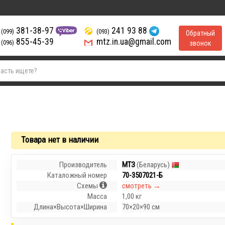
381-38-97
241 93 88
(099)
(093)
Обратный
855-45-39
mtz.in.ua@gmail.com
(096)
звонок
Товара нет в наличии
.
Производитель
МТЗ
(Беларусь)
Каталожный номер
70-3507021-Б
Схемы
смотреть →
Масса
1,00 кг
Длина×Высота×Ширина
70×20×90 см