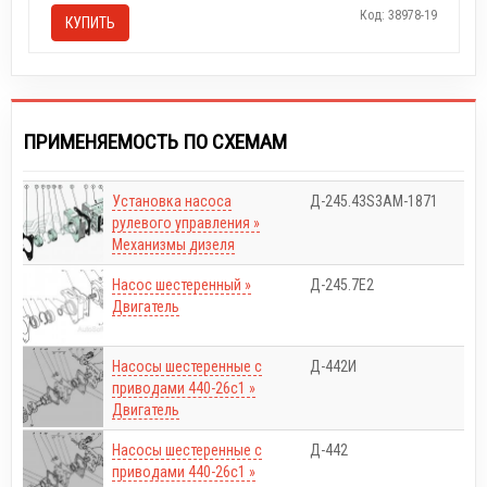
Код: 38978-19
КУПИТЬ
ПРИМЕНЯЕМОСТЬ ПО СХЕМАМ
Установка насоса
Д-245.43S3АМ-1871
рулевого управления »
Механизмы дизеля
Насос шестеренный »
Д-245.7E2
Двигатель
Насосы шестеренные с
Д-442И
приводами 440-26с1 »
Двигатель
Насосы шестеренные с
Д-442
приводами 440-26с1 »