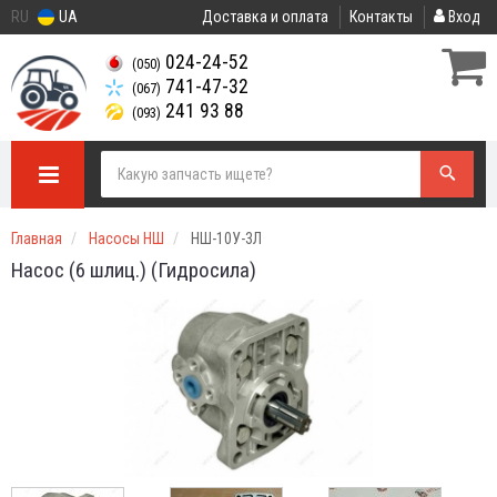
RU
UA
Доставка и оплата
Контакты
Вход
024-24-52
(050)
741-47-32
(067)
241 93 88
(093)
Главная
Насосы НШ
НШ-10У-3Л
Насос (6 шлиц.) (Гидросила)