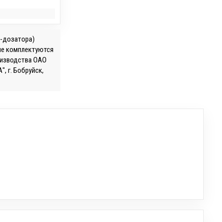
а-дозатора)
рые комплектуются
оизводства ОАО
, г. Бобруйск,