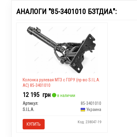
АНАЛОГИ "85-3401010 БЗТДИА":
Колонка рулевая МТЗ с ГОРУ (пр-во S.I.L.A.
AC) 85-3401010
12 195
грн
в наличии
Артикул:
85-3401010
S.I.L.A.
Украина
Код: 238047-19
КУПИТЬ