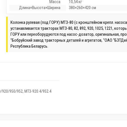
Масса
10,54 кг
Длина×Высота×Ширина
380×260×420 см
Колонка рулевая (под ГОРУ) МТЗ-80 (с кронштейном крепл. насос
устанавливается тракторах МТЗ-80, 82, 892, 920, 1025, 1221, кото
ГОРУ или переоборудуются под насос-дозатор, оригинальная, пр
"Бобруйский завод тракторных деталей и агрегатов, "ОАО "БЗТДиА"
Республика Беларусь.
/920/950/952
,
МТЗ-920.4/952.4