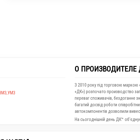
О ПРОИЗВОДИТЕЛЕ
З 2010 року під торговою маркою
«ДК») розпочато производство зап
,ЗМЗ,УМЗ
переваг споживачів, бездоганне зн
багатий досвід роботи співробітни
автокомпонентів дозволили вивест
На сьогоднішній день ДК™ об'єднує 