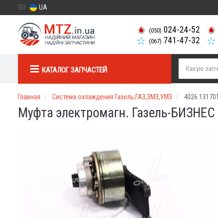
RU
UA
024-24-52
(050)
741-47-32
(067)
КАТАЛОГ ЗАПЧАСТЕЙ
Главная
Система охлаждения Газель,ГАЗ,ЗМЗ,УМЗ
4026.13170
Муфта электромагн. Газель-БИЗНЕС 