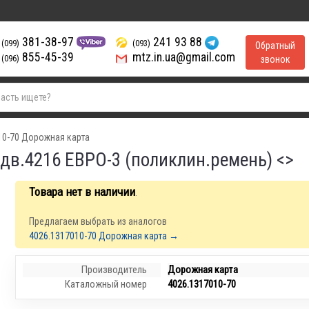
381-38-97
241 93 88
(099)
(093)
Обратный
855-45-39
mtz.in.ua@gmail.com
(096)
звонок
10-70 Дорожная карта
дв.4216 ЕВРО-3 (поликлин.ремень) <>
Товара нет в наличии
.
Предлагаем выбрать из аналогов
4026.1317010-70 Дорожная карта →
Производитель
Дорожная карта
Каталожный номер
4026.1317010-70