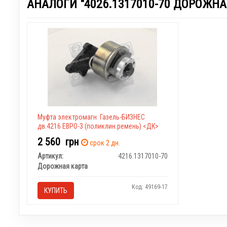
АНАЛОГИ "4026.1317010-70 ДОРОЖНА
Муфта электромагн. Газель-БИЗНЕС
дв.4216 ЕВРО-3 (поликлин.ремень) <ДК>
2 560
грн
срок 2 дн.
Артикул:
4216.1317010-70
Дорожная карта
Код: 49169-17
КУПИТЬ