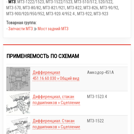
-
МТЗ:
МТЗ-1222/1523
,
МТЗ-1522/1523
,
МТЗ-510/512, 520/522
,
МТЗ-570
,
МТЗ-80/82
,
МТЗ-821/921
,
МТЗ-822
,
МТЗ-826
,
МТЗ-90/92
,
МТЗ-900/920/950/952
,
МТЗ-920.4/952.4
,
МТЗ-922
,
МТЗ-923
Товарная группа:
-
Запчасти МТЗ
Мост задний МТЗ
ПРИМЕНЯЕМОСТЬ ПО СХЕМАМ
Дифференциал
Амкодор-451A
451.16.60.030 » Общий вид
Дифференциал, cтакан
МТЗ-1523.4
подшипников » Сцепление
Дифференциал. Стакан
МТЗ-1522
подшипников » Сцепление