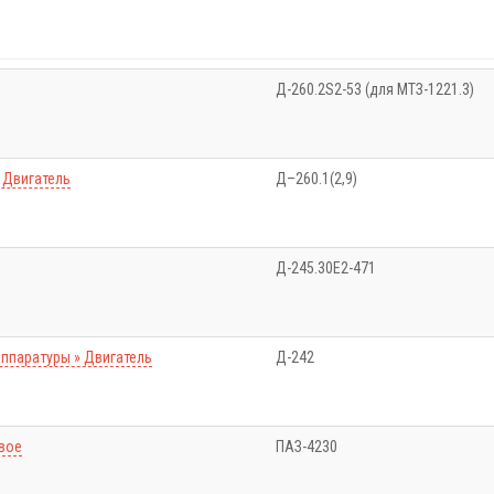
Д-260.2S2-53 (для МТЗ-1221.3)
 Двигатель
Д–260.1(2,9)
Д-245.30Е2-471
ппаратуры » Двигатель
Д-242
вое
ПАЗ-4230