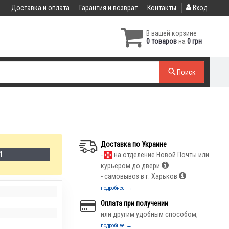
Доставка и оплата
Гарантия и возврат
Контакты
Вход
В вашей корзине
0 товаров
на
0 грн
Поиск
Доставка по Украине
-1
-
на отделение Новой Почты или
курьером до двери
- самовывоз в г. Харьков
подробнее →
Оплата при получении
или другим удобным способом,
подробнее →