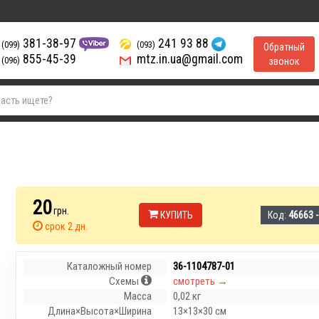
381-38-97
241 93 88
(099)
(093)
Обратный
855-45-39
mtz.in.ua@gmail.com
(096)
звонок
20
грн.
КУПИТЬ
Код:
46663 
срок 2 дн.
Каталожный номер
36-1104787-01
Схемы
смотреть →
Масса
0,02 кг
Длина×Высота×Ширина
13×13×30 см