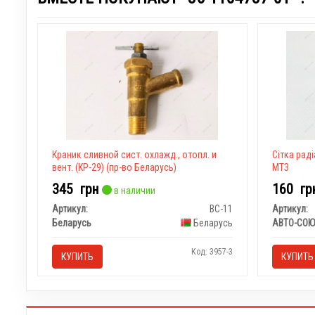
Краник сливной сист. охлажд., отопл. и
Сітка рад
вент. (КР-29) (пр-во Беларусь)
МТЗ
345
грн
160
гр
в наличии
Артикул:
ВС-11
Артикул:
Беларусь
Беларусь
АВТО-СОЮ
Код: 3957-3
КУПИТЬ
КУПИТЬ