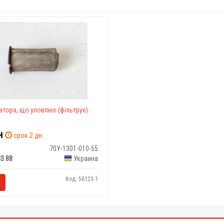
іатора, що уловлює (фільтрує)
н
срок 2 дн.
70У-1301-010-55
З 88
Украина
Код: 56123-1