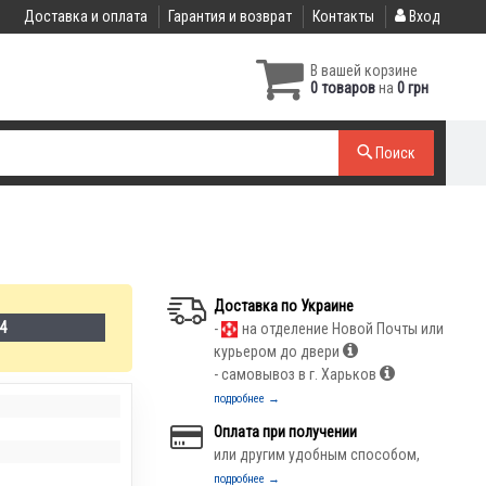
Доставка и оплата
Гарантия и возврат
Контакты
Вход
В вашей корзине
0 товаров
на
0 грн
Поиск
Доставка по Украине
-4
-
на отделение Новой Почты или
курьером до двери
- самовывоз в г. Харьков
подробнее →
Оплата при получении
или другим удобным способом,
подробнее →