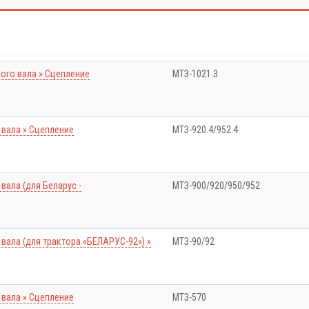
ого вала » Сцепление
МТЗ-1021.3
 вала » Сцепление
МТЗ-920.4/952.4
вала (для Беларус -
МТЗ-900/920/950/952
вала (для трактора «БЕЛАРУС-92») »
МТЗ-90/92
 вала » Сцепление
МТЗ-570