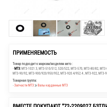
ПРИМЕНЯЕМОСТЬ
Товар подходит к маркам/моделям авто :
-
МТЗ:
МТЗ-1021.3
,
МТЗ-510/512, 520/522
,
МТЗ-570
,
МТЗ-80/82
,
МТЗ-
МТЗ-90/92
,
МТЗ-900/920/950/952
,
МТЗ-920.4/952.4
,
МТЗ-922
,
МТЗ-9
Товарная группа:
-
Запчасти МТЗ
Валы карданные МТЗ
ВМЕСТЕ ПОКУПАЮТ "72-2209027 БЗТДИ