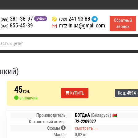
381-38-97
241 93 88
(099)
(093)
Обратный
855-45-39
mtz.in.ua@gmail.com
(096)
звонок
нкий)
45
грн.
КУПИТЬ
Код:
4594 
в наличии
Производитель
БЗТДиА
(Беларусь)
Каталожный номер
72-2209027
Схемы
смотреть →
Масса
0,02 кг