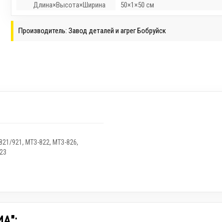
Длина×Высота×Ширина
50×1×50 см
Производитель: Завод деталей и агрег Бобруйск
821/921
,
МТЗ-822
,
МТЗ-826
,
23
А":