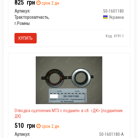
825
грн
срок 2 дн.
Артикул:
50-1601180
Тракторозапчасть,
Украина
г.Ромны
Код: 4191-1
КУПИТЬ
Отводка сцепления МТЗ с подшипн. в сб. <ДК> (подшипник
ДК)
510
грн
срок 2 дн.
Артикул:
50-1601180-А