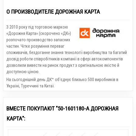
О ПРОИЗВОДИТЕЛЕ ДОРОЖНАЯ КАРТА
З 2010 року під торговою маркою
«Дорожня Карта» (скорочено «ДК»)
розпочато производство запасних
частин. Чітке розуміння переваг
споживачів, бездоганне знання технології виробництва та багатий
досвід роботи співробітників компанії в сфері автокомпонентів
дозволили вивести на ринок продукт з оригінальною якістю й
доступною ціною.
На сьогоднішній день ДК™ об'єднує близько 500 виробників в
Україні, Туреччині та Китаї.
ВМЕСТЕ ПОКУПАЮТ "50-1601180-А ДОРОЖНАЯ
КАРТА":