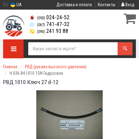
RU
UA
Доставка и оплата
Контакты
Вход
024-24-52
(050)
741-47-32
(067)
241 93 88
(093)
Главная
РВД (рукава высокого давления)
Н.036.84.1010 1SN Гидросила
РВД 1010 Ключ 27 d-12