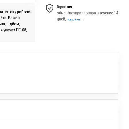
Гарантия
ня потоку робочої
обмен/возврат товара в течение 14
/хв. Важелі
дней,
подробнее →
ьна, підйом,
ажувачах ПЕ-08,