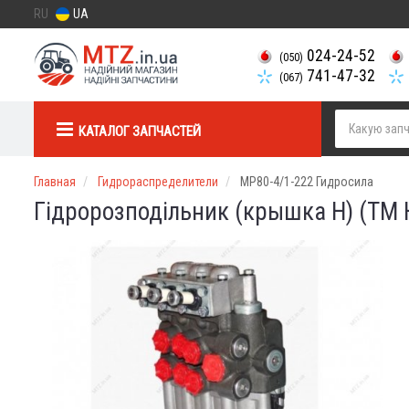
RU
UA
024-24-52
(050)
741-47-32
(067)
КАТАЛОГ ЗАПЧАСТЕЙ
Главная
Гидрораспределители
МР80-4/1-222 Гидросила
Гідророзподільник (крышка Н) (ТМ H