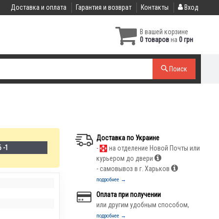
Доставка и оплата
Гарантия и возврат
Контакты
Вход
В вашей корзине
0 товаров
на
0 грн
Поиск
Доставка по Украине
 -1
-
на отделение Новой Почты или
курьером до двери
- самовывоз в г. Харьков
подробнее →
Оплата при получении
или другим удобным способом,
подробнее →