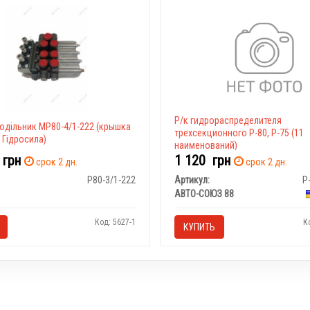
Р/к гидрораспределителя
одільник МР80-4/1-222 (крышка
трехсекционного Р-80, Р-75 (11
 Гідросила)
наименований)
0
грн
1 120
грн
срок 2 дн.
срок 2 дн.
Р80-3/1-222
Артикул:
Р
АВТО-СОЮЗ 88
Код: 5627-1
К
КУПИТЬ