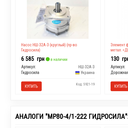
Насос НШ-32А-3 (круглый)
(пр-во
Элемент ф
Гидросила)
метал. <Д
6 585
грн
130
гр
в наличии
Артикул:
НШ-32А-3
Артикул:
Гидросила
Украина
Дорожная
Код: 5921-19
КУПИТЬ
КУПИТЬ
АНАЛОГИ "МР80-4/1-222 ГИДРОСИЛА"