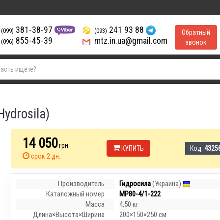
381-38-97
241 93 88
(099)
(093)
Обратный
855-45-39
mtz.in.ua@gmail.com
(096)
звонок
ydrosila)
14 050
грн.
КУПИТЬ
Код:
43256
срок 2 дн.
Производитель
Гидросила
(Украина)
Каталожный номер
МР80-4/1-222
Масса
4,50 кг
Длина×Высота×Ширина
200×150×250 см