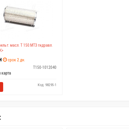
ильт. масл. Т 150.МТЗ гидравл.
К>
н
срок 2 дн.
Т150-1012040
 карта
Код: 98295-1
: