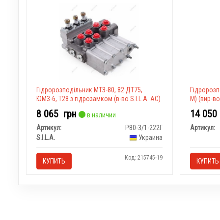
Гідророзподільник МТЗ-80, 82 ДТ75,
Гідророзп
ЮМЗ-6, Т28 з гідрозамком (в-во S.I.L.A. AC)
М) (вир-во
8 065
грн
14 05
в наличии
Артикул:
Р80-3/1-222Г
Артикул:
S.I.L.A.
Украина
Код: 215745-19
КУПИТЬ
КУПИТЬ