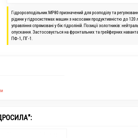
Гідророзподільник МР80 призначений для розподілу та регулюван
рідини у гідросистемах машин з насосами продуктивністю до 120 л
управління спрямовані у бік гідроліній. Позиції золотників: нейтрал
опускання. Застосовується на фронтальних та грейферних навант
ПФ-1, ПГ-1.
ли
ДРОСИЛА":