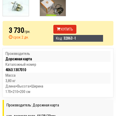
3 730
КУПИТЬ
грн.
срок 2 дн.
Код:
32863 -1
Производитель
Дорожная карта
Каталожный номер
4063.1307010
Масса
3,80 кг
Длина×Высота×Ширина
170×210×200 см
Производитель: Дорожная карта
нар. диаметр патр. 44/38/20мм