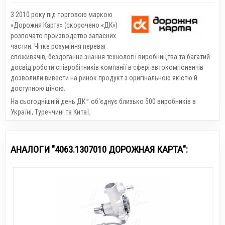
З 2010 року під торговою маркою
«Дорожня Карта» (скорочено «ДК»)
розпочато производство запасних
частин. Чітке розуміння переваг
споживачів, бездоганне знання технології виробництва та багатий
досвід роботи співробітників компанії в сфері автокомпонентів
дозволили вивести на ринок продукт з оригінальною якістю й
доступною ціною.
На сьогоднішній день ДК™ об'єднує близько 500 виробників в
Україні, Туреччині та Китаї.
АНАЛОГИ "4063.1307010 ДОРОЖНАЯ КАРТА":