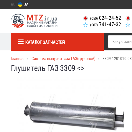
RU
UA
024-24-52
(050)
741-47-32
(067)
КАТАЛОГ ЗАПЧАСТЕЙ
Главная
Система выпуска газа ГАЗ(грузовой)
3309-1201010-0
Глушитель ГАЗ 3309 <>