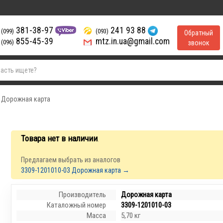
381-38-97
241 93 88
(099)
(093)
Обратный
855-45-39
mtz.in.ua@gmail.com
(096)
звонок
3 Дорожная карта
Товара нет в наличии
.
Предлагаем выбрать из аналогов
3309-1201010-03 Дорожная карта →
Производитель
Дорожная карта
Каталожный номер
3309-1201010-03
Масса
5,70 кг