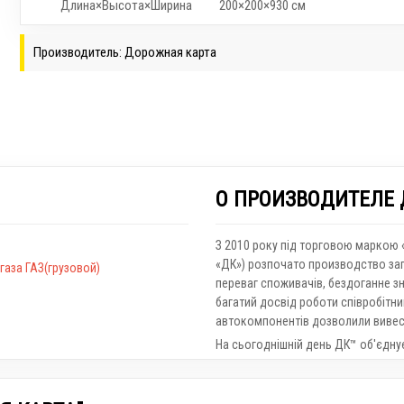
Длина×Высота×Ширина
200×200×930 см
Производитель: Дорожная карта
О ПРОИЗВОДИТЕЛЕ
З 2010 року під торговою маркою
«ДК») розпочато производство зап
газа ГАЗ(грузовой)
переваг споживачів, бездоганне зн
багатий досвід роботи співробітни
автокомпонентів дозволили вивест
На сьогоднішній день ДК™ об'єднує 