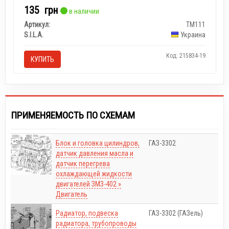
135
грн
в наличии
Артикул:
ТМ111
S.I.L.A.
Украина
Код: 215834-19
КУПИТЬ
ПРИМЕНЯЕМОСТЬ ПО СХЕМАМ
Блок и головка цилиндров,
ГАЗ-3302
датчик давления масла и
датчик перегрева
охлаждающей жидкости
двигателей ЗМЗ-402 »
Двигатель
Радиатор, подвеска
ГАЗ-3302 (ГАЗель)
радиатора, трубопроводы