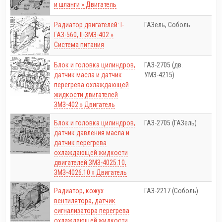
и шланги » Двигатель
Радиатор двигателей: I-
ГАЗель, Соболь
ГАЗ-560, II-ЗМЗ-402 »
Система питания
Блок и головка цилиндров,
ГАЗ-2705 (дв.
датчик масла и датчик
УМЗ-4215)
перегрева охлаждающей
жидкости двигателей
ЗМЗ-402 » Двигатель
Блок и головка цилиндров,
ГАЗ-2705 (ГАЗель)
датчик давления масла и
датчик перегрева
охлаждающей жидкости
двигателей ЗМЗ-4025.10,
ЗМЗ-4026.10 » Двигатель
Радиатор, кожух
ГАЗ-2217 (Соболь)
вентилятора, датчик
сигнализатора перегрева
охлаждающей жидкости