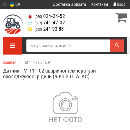
RU
UA
Доставка и оплата
Контакты
Вход
024-24-52
(050)
741-47-32
(067)
241 93 88
(093)
Главная
ТМ111-02 S.I.L.A.
Датчик ТМ-111-02 аварійної температури
охолоджуюсої рідини (в-во S.I.L.A. AC)