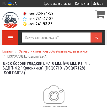
RU
UA
Доставка и оплата
Контакты
Вход
024-24-52
(050)
741-47-32
(067)
241 93 88
(093)
Главная
Запчасти к имп.почвообрабатывающей технике
DISCO/708L Eurozappa S.p.A.
Диск борони гладкий D=710 мм. h=8 мм. Кв. 41,
БДВП-4,2 "Краснянка" (DSQ07101/DSQ07128)
(SOILPARTS)