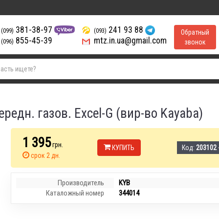
381-38-97
241 93 88
(099)
(093)
Обратный
855-45-39
mtz.in.ua@gmail.com
(096)
звонок
ередн. газов. Excel-G (вир-во Kayaba)
1 395
грн.
КУПИТЬ
Код:
203102 
срок 2 дн.
Производитель
KYB
Каталожный номер
344014