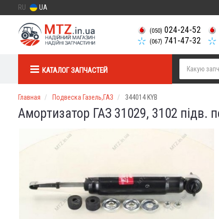
RU
UA
024-24-52
(050)
741-47-32
(067)
КАТАЛОГ ЗАПЧАСТЕЙ
Главная
Подвеска Газель,ГАЗ
344014 KYB
Амортизатор ГАЗ 31029, 3102 підв. п