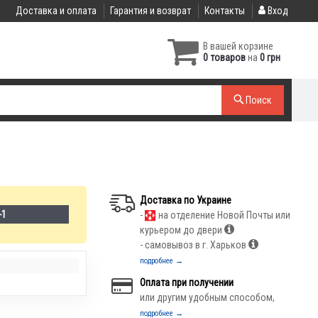
Доставка и оплата
Гарантия и возврат
Контакты
Вход
В вашей корзине
0 товаров
на
0 грн
Поиск
Доставка по Украине
-1
-
на отделение Новой Почты или
курьером до двери
- самовывоз в г. Харьков
подробнее →
Оплата при получении
или другим удобным способом,
подробнее →