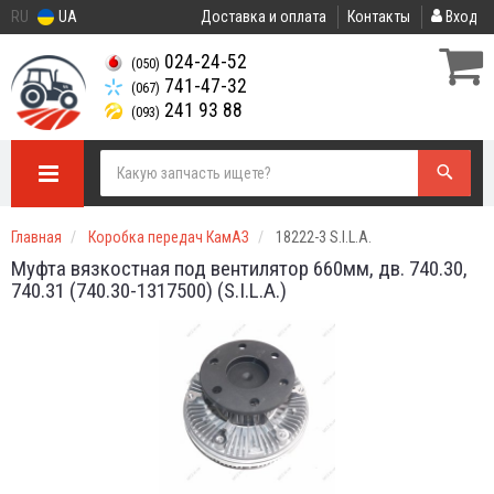
RU
UA
Доставка и оплата
Контакты
Вход
024-24-52
(050)
741-47-32
(067)
241 93 88
(093)
Главная
Коробка передач КамАЗ
18222-3 S.I.L.A.
Муфта вязкостная под вентилятор 660мм, дв. 740.30,
740.31 (740.30-1317500) (S.I.L.A.)