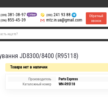
381-38-97
241 93 88
(099)
(093)
Обратный
855-45-39
mtz.in.ua@gmail.com
(096)
звонок
ування JD8300/8400 (R95118)
Товара нет в наличии
.
Производитель
Parts Express
Каталожный номер
WN-R95118