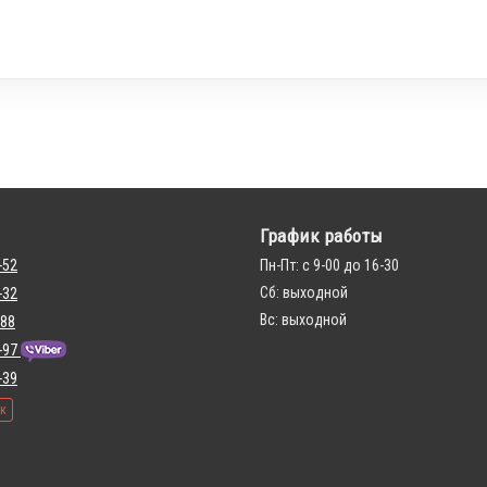
График работы
-52
Пн-Пт: с 9-00 до 16-30
Сб: выходной
-32
Вс: выходной
 88
-97
-39
ок