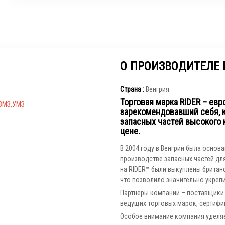
О ПРОИЗВОДИТЕЛЕ 
Страна :
Венгрия
Торговая марка RIDER – евр
,ЗМЗ,УМЗ
зарекомендовавший себя, 
запасных частей высокого 
цене.
В 2004 году в Венгрии была основ
производстве запасных частей для
на RIDER™ были выкуплены британск
что позволило значительно укрепи
Партнеры компании – поставщики
ведущих торговых марок, сертифи
Особое внимание компания уделяе