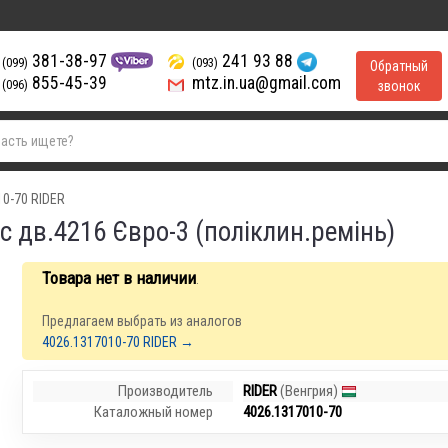
381-38-97
241 93 88
(099)
(093)
Обратный
855-45-39
mtz.in.ua@gmail.com
(096)
звонок
10-70 RIDER
с дв.4216 Євро-3 (полiклин.ремiнь)
Товара нет в наличии
.
Предлагаем выбрать из аналогов
4026.1317010-70 RIDER →
Производитель
RIDER
(Венгрия)
Каталожный номер
4026.1317010-70