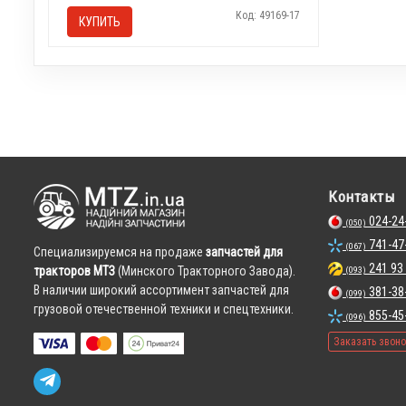
Код: 49169-17
КУПИТЬ
Контакты
024-24
(050)
741-47
(067)
Cпециализируемся на продаже
запчастей для
241 93
тракторов МТЗ
(Минского Тракторного Завода).
(093)
В наличии широкий ассортимент запчастей для
381-38
(099)
грузовой отечественной техники и спецтехники.
855-45
(096)
Заказать звон