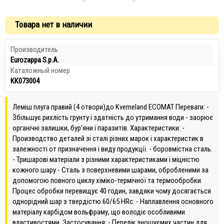
Товара нет в наличии
.
Производитель
Eurozappa S.p.A.
Каталожный номер
KK073004
Леміш плуга правий (4 отвори)до Kverneland ECOMAT Переваги: -
Збільшує рихлість грунту і здатність до утримання води - заорює
органічні залишки, бур'яни і паразитів. Характеристики: -
Производство деталей зі сталі різних марок і характеристик в
залежності от призначення і виду продукції. - боровмістна сталь.
- Тришарові матеріали з різними характеристиками і міцністю
кожного шару - Сталь з поверхневими шарами, обробленими за
допомогою повного циклу хіміко-термічної та термообробки.
Процес обробки перевищує 40 годин, завдяки чому досягається
однорідний шар з твердістю 60/65 HRc. - Наплавлення основного
матеріалу карбідом вольфраму, що володіє особливими
властивостями. Застосування: - Перелік зношуємих частин для