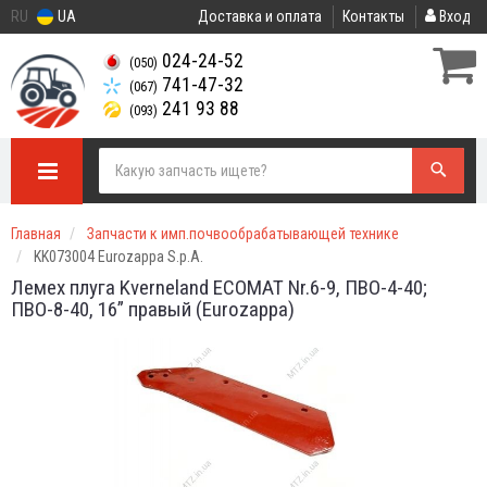
RU
UA
Доставка и оплата
Контакты
Вход
024-24-52
(050)
741-47-32
(067)
241 93 88
(093)
Главная
Запчасти к имп.почвообрабатывающей технике
KK073004 Eurozappa S.p.A.
Лемех плуга Kverneland ECOMAT Nr.6-9, ПВО-4-40;
ПВО-8-40, 16” правый (Eurozappa)