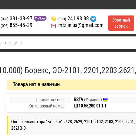
381-38-97
241 93 88
(099)
(093)
Обратный
855-45-39
mtz.in.ua@gmail.com
(096)
звонок
.000) Борекс, ЭО-2101, 2201,2203,2621,
Товара нет в наличии
.
Производитель
ВЗТА
(Украина)
Каталожный номер
Ц110.55.280.01.1.1
Опора ескаватора "Борекс" 2628, 2629, 2101, 2102, 2103, 2106, 2201, 
2621В-3