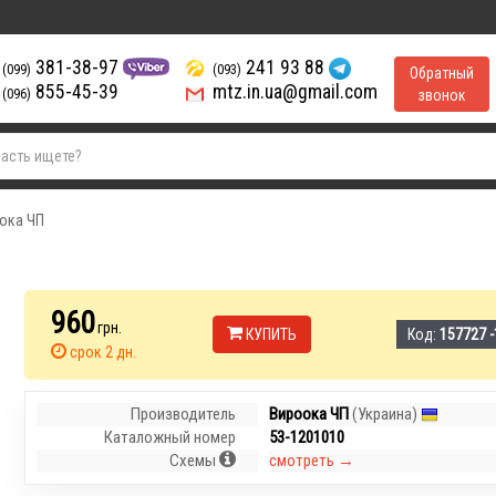
381-38-97
241 93 88
(099)
(093)
Обратный
855-45-39
mtz.in.ua@gmail.com
(096)
звонок
ока ЧП
960
грн.
КУПИТЬ
Код:
157727 -
срок 2 дн.
Производитель
Вироока ЧП
(Украина)
Каталожный номер
53-1201010
Схемы
смотреть →