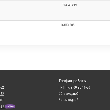
ЛЗА 4043М
КАВЗ 685
График работы
-52
Пн-Пт: с 9-00 до 16-30
Сб: выходной
-32
Вс: выходной
 88
-97