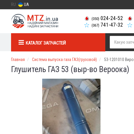
RU
UA
024-24-52
(050)
741-47-32
(067)
КАТАЛОГ ЗАПЧАСТЕЙ
Главная
Система выпуска газа ГАЗ(грузовой)
53-1201010 Виро
Глушитель ГАЗ 53 (выр-во Вероока)