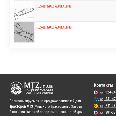
Глушитель » Двигатель
Глушитель » Двигатель
Контакты
024-24
(050)
741-47
(067)
Cпециализируемся на продаже
запчастей для
241 93
тракторов МТЗ
(Минского Тракторного Завода).
(093)
В наличии широкий ассортимент запчастей для
381-38
(099)