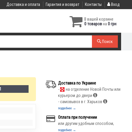
Доставка и оплата
Гарантия и возврат
Контакты
Вход
В вашей корзине
0 товаров
на
0 грн
Поиск
Доставка по Украине
1
-
на отделение Новой Почты или
курьером до двери
- самовывоз в г. Харьков
подробнее →
Оплата при получении
или другим удобным способом,
подробнее →