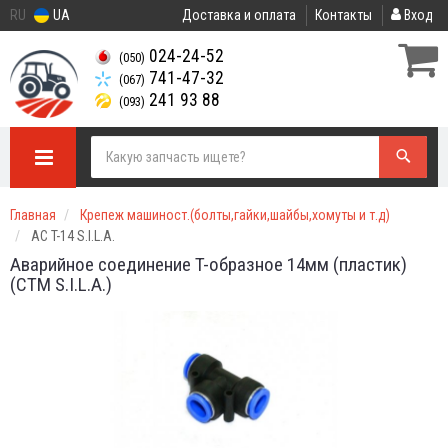
RU
UA
Доставка и оплата
Контакты
Вход
024-24-52
(050)
741-47-32
(067)
241 93 88
(093)
Главная
Крепеж машиност.(болты,гайки,шайбы,хомуты и т.д)
АС T-14 S.I.L.A.
Аварийное соединение T-образное 14мм (пластик)
(СТМ S.I.L.A.)