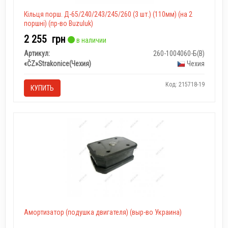
Кільця порш. Д-65/240/243/245/260 (3 шт.) (110мм) (на 2
поршні) (пр-во Buzuluk)
2 255
грн
в наличии
Артикул:
260-1004060-Б(В)
«ČZ»Strakonice(Чехия)
Чехия
Код: 215718-19
КУПИТЬ
Амортизатор (подушка двигателя) (выр-во Украина)