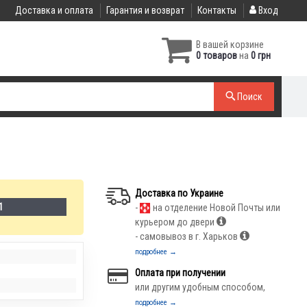
Доставка и оплата
Гарантия и возврат
Контакты
Вход
В вашей корзине
0 товаров
на
0 грн
Поиск
Доставка по Украине
1
-
на отделение Новой Почты или
курьером до двери
- самовывоз в г. Харьков
подробнее →
Оплата при получении
или другим удобным способом,
подробнее →