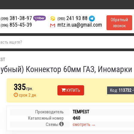
381-38-97
241 93 88
(099)
(093)
Обратный
855-45-39
mtz.in.ua@gmail.com
(096)
звонок
EST
рубный) Коннектор 60мм ГАЗ, Иномарки
335
грн.
КУПИТЬ
Код:
113732 -
срок 2 дн.
Производитель
TEMPEST
Каталожный номер
Ф60
Схемы
смотреть →