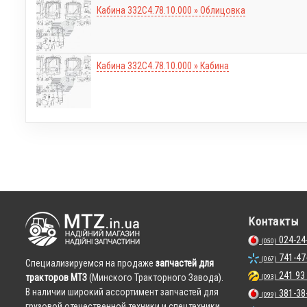
Кабина 332С4.78.10.000 » Облицовка
Кабина 332С4.78.10.000 » Кабина
Контакты
024-24
(050)
741-47
(067)
Cпециализируемся на продаже
запчастей для
241 93
тракторов МТЗ
(Минского Тракторного Завода).
(093)
В наличии широкий ассортимент запчастей для
381-38
(099)
грузовой отечественной техники и спецтехники.