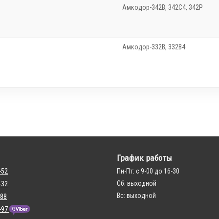
Амкодор-342В, 342С4, 342Р
Амкодор-332B, 332B4
График работы
-52
Пн-Пт: с 9-00 до 16-30
Сб: выходной
-32
Вс: выходной
 88
-97