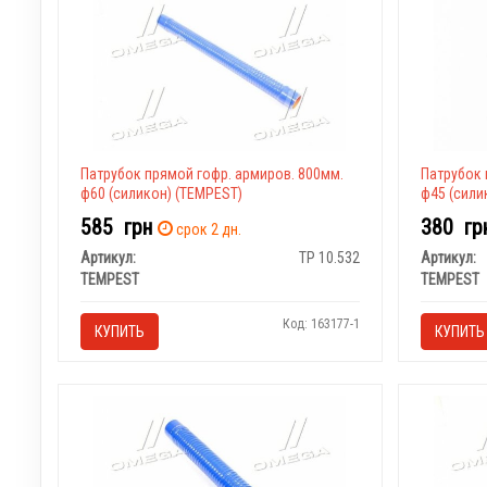
Патрубок прямой гофр. армиров. 800мм.
Патрубок 
ф60 (силикон) (TEMPEST)
ф45 (сили
585
грн
380
гр
срок 2 дн.
Артикул:
TP 10.532
Артикул:
TEMPEST
TEMPEST
Код: 163177-1
КУПИТЬ
КУПИТЬ