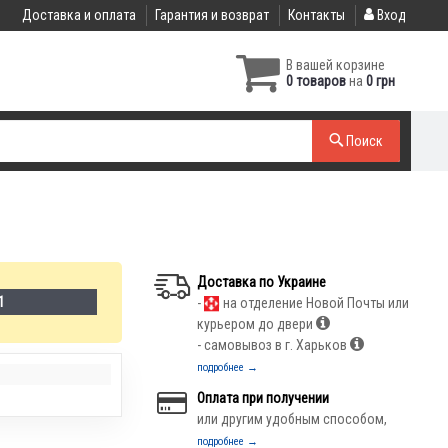
Доставка и оплата
Гарантия и возврат
Контакты
Вход
В вашей корзине
0 товаров
на
0 грн
Поиск
Доставка по Украине
1
-
на отделение Новой Почты или
курьером до двери
- самовывоз в г. Харьков
подробнее →
Оплата при получении
или другим удобным способом,
подробнее →