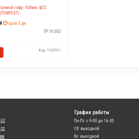
прямой гофр. 600мм. ф22
 (TEMPEST)
н
срок 2 дн.
TP 10.502
Код: 112973-1
График работы
-52
Пн-Пт: с 9-00 до 16-30
Сб: выходной
-32
Вс: выходной
 88