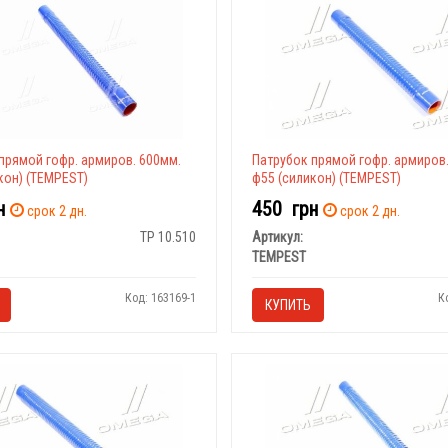
прямой гофр. армиров. 600мм.
Патрубок прямой гофр. армиров
кон) (TEMPEST)
ф55 (силикон) (TEMPEST)
н
450
грн
срок 2 дн.
срок 2 дн.
TP 10.510
Артикул:
TEMPEST
Код: 163169-1
К
КУПИТЬ