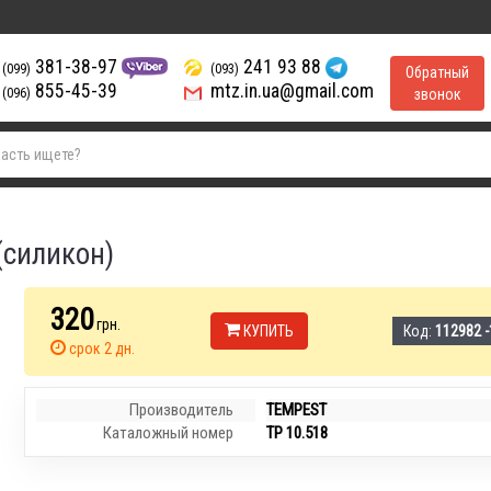
381-38-97
241 93 88
(099)
(093)
Обратный
855-45-39
mtz.in.ua@gmail.com
(096)
звонок
(силикон)
320
грн.
КУПИТЬ
Код:
112982 -
срок 2 дн.
Производитель
TEMPEST
Каталожный номер
TP 10.518