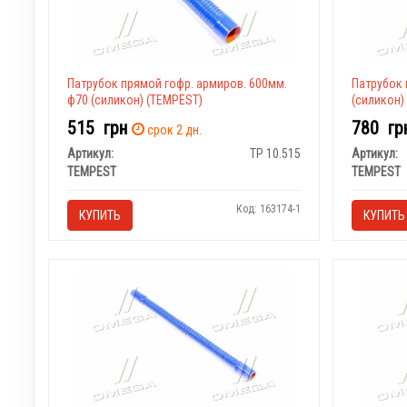
Патрубок прямой гофр. армиров. 600мм.
Патрубок 
ф70 (силикон) (TEMPEST)
(силикон)
515
грн
780
гр
срок 2 дн.
Артикул:
TP 10.515
Артикул:
TEMPEST
TEMPEST
Код: 163174-1
КУПИТЬ
КУПИТЬ