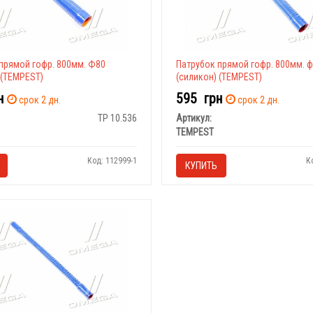
прямой гофр. 800мм. Ф80
Патрубок прямой гофр. 800мм. 
 (TEMPEST)
(силикон) (TEMPEST)
н
595
грн
срок 2 дн.
срок 2 дн.
TP 10.536
Артикул:
TEMPEST
Код: 112999-1
К
КУПИТЬ