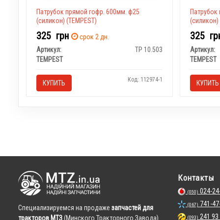
Патрубок прямой гофр. 600мм. ф25
Патрубок 
(силикон) (TEMPEST)
(силикон)
325
грн
325
гр
срок 2 дн.
Артикул:
TP 10.503
Артикул:
TEMPEST
TEMPEST
Код: 112974-1
КУПИТЬ
КУПИТЬ
Контакты
024-24
(050)
741-47
(067)
Cпециализируемся на продаже
запчастей для
241 93
тракторов МТЗ
(Минского Тракторного Завода).
(093)