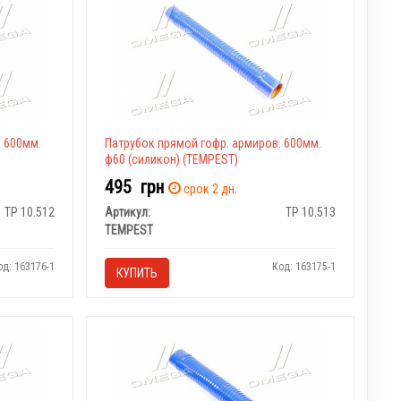
. 600мм.
Патрубок прямой гофр. армиров. 600мм.
ф60 (силикон) (TEMPEST)
495
грн
срок 2 дн.
TP 10.512
Артикул:
TP 10.513
TEMPEST
од: 163176-1
Код: 163175-1
КУПИТЬ