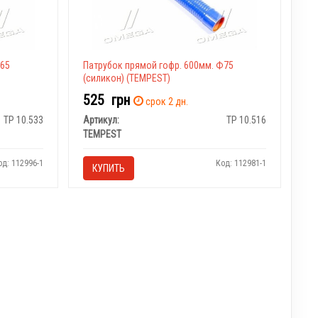
ф65
Патрубок прямой гофр. 600мм. Ф75
(силикон) (TEMPEST)
525
грн
срок 2 дн.
TP 10.533
Артикул:
TP 10.516
TEMPEST
од: 112996-1
Код: 112981-1
КУПИТЬ